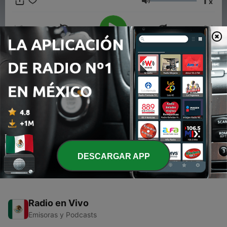
1
x
disfrutar de este programa y de música romántica en
Volumen
Soritaradio1.blogspot.com O descarga nuestra aplicación
Soritaradio Somos SoritaRadio La radio que es para tì The
radio That is for you
00:00
00:00
Episodios
-
1
Orquesta Filarmónica de Houston en Noche de
Romance
26 mar. 2020
DESCARGAR APP
Radio en Vivo
Emisoras y Podcasts