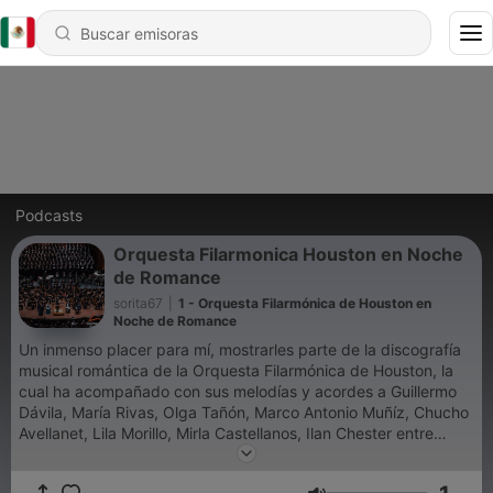
Podcasts
Orquesta Filarmonica Houston en Noche
de Romance
sorita67
|
1 - Orquesta Filarmónica de Houston en
Noche de Romance
Un inmenso placer para mí, mostrarles parte de la discografía
musical romántica de la Orquesta Filarmónica de Houston, la
cual ha acompañado con sus melodías y acordes a Guillermo
Dávila, María Rivas, Olga Tañón, Marco Antonio Muñíz, Chucho
Avellanet, Lila Morillo, Mirla Castellanos, Ilan Chester entre
otros. Los invito a disfrutar de audios originales con canciones
maravillosas y la compañía de esta gran orquesta. Puedes