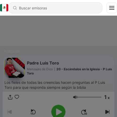
Podcasts
Padre Luis Toro
Mensajes de Dios
|
20 - Escándalos en la Iglesia - P Luis
Toro
Los fieles de todas las creencias hacen preguntas al P Luis
Toro para que responda siempre según la biblia
1
x
Volumen