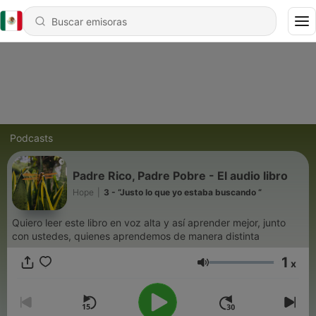
Podcasts
Padre Rico, Padre Pobre - El audio libro
Hope
|
3 - “Justo lo que yo estaba buscando “
Quiero leer este libro en voz alta y así aprender mejor, junto
con ustedes, quienes aprendemos de manera distinta
1
x
Volumen