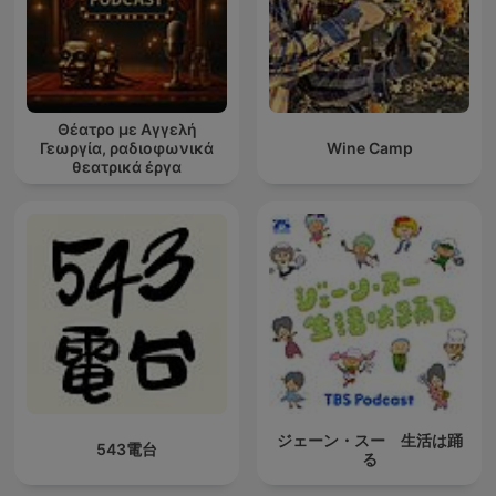
Θέατρο με Αγγελή
Γεωργία, ραδιοφωνικά
Wine Camp
θεατρικά έργα
ジェーン・スー 生活は踊
543電台
る