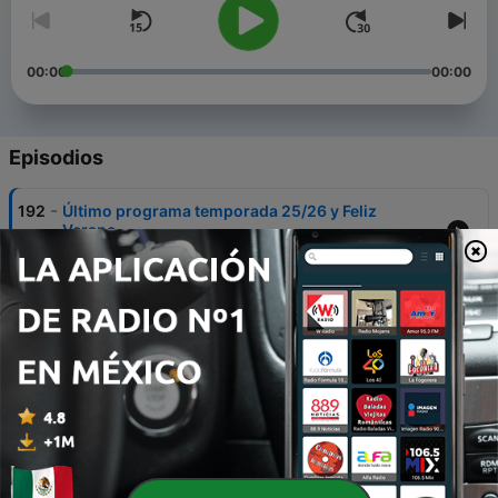
00:00
00:00
Episodios
-
192
Último programa temporada 25/26 y Feliz
Verano.
24 jun. 2026
-
191
Deporte y valores, “La buscadora de erizos” con
Esperanza Martínez
16 jun. 2026
-
190
EMPATÍA para un mundo mejor
09 jun. 2026
-
189
Salud Mental y Julia Cambra psiquiatra
02 jun. 2026