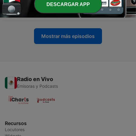
DESCARGAR APP
-
188
Fin de curso , estrés y exámenes
26 mayo 2026
Mostrar más episodios
Radio en Vivo
Emisoras y Podcasts
Recursos
Locutores
Widgets