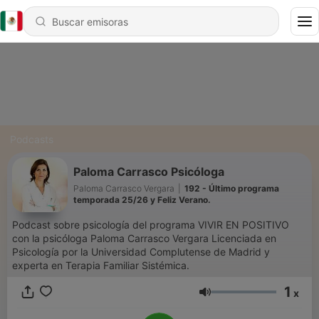
Podcasts
Paloma Carrasco Psicóloga
Paloma Carrasco Vergara
|
192 - Último programa
temporada 25/26 y Feliz Verano.
Podcast sobre psicología del programa VIVIR EN POSITIVO
con la psicóloga Paloma Carrasco Vergara Licenciada en
Psicología por la Universidad Complutense de Madrid y
experta en Terapia Familiar Sistémica.
1
x
Volumen