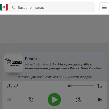
Podcasts
Panda
Adilet Abduvaliev
|
5 - Айя Кучукова о учёбе в
инновационном университете Китая. Duke Kunshan
Мотивация развитие истории успеха людей!
1
x
Volumen