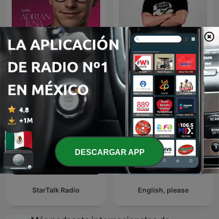
Mente Maestra Podcast
Diego Ruzzarin
DESCARGAR APP
StarTalk Radio
English, please