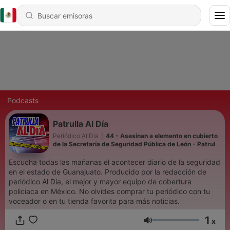
Podcasts
Patrulla Al Día
Periódico Al Día
|
44 - Asesinan a elemento en cubierto
de la Secretaría de Seguridad Pública de León - Patrulla
Al Día
Escucha todas las mañanas el acontecer diario de la seguridad
en el estado de Guanajuato. Producido por la redacción de
periódico Al Día, el mejor y mayor equipo de cobertura
policiaca en México. No olvides comprar tu periódico con tu
voceador o en tu tienda favorita para más noticias.
1
x
Volumen