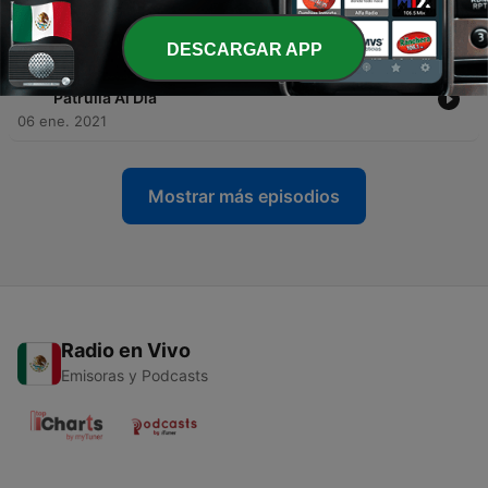
estatal muertos - Patrulla Al Día
12 ene. 2021
DESCARGAR APP
-
40
Balacean departamento en León y matan a 5 -
Patrulla Al Día
06 ene. 2021
Mostrar más episodios
Radio en Vivo
Emisoras y Podcasts