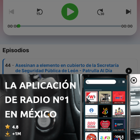
00:00
00:00
Episodios
-
44
Asesinan a elemento en cubierto de la Secretaría
de Seguridad Pública de León - Patrulla Al Día
19 ene. 2021
-
43
Ejecutan a 3 hombres y 4 de los responsables
fueron abatidos por policías - Patrulla Al Día
14 ene. 2021
-
42
Asesinan a diputado panista en Juventino Rosas -
Patrulla Al Día
13 ene. 2021
-
41
Guerra en Santa Rosa deja 8 civiles y un policía