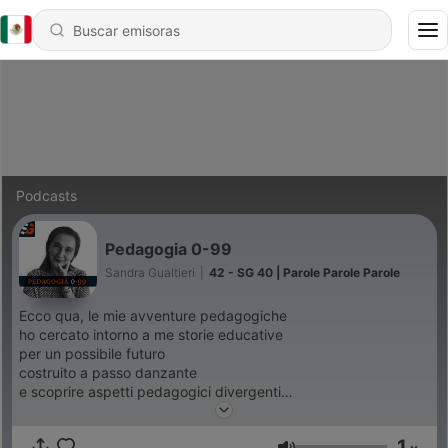
Podcasts
Pedagogia 0-99
Sandra Gualtieri
|
42 - SG 40 | Parole Parole Parole
Ecco qua, le mie avventure pedagogiche
ho cercato intorno a me storie educative
per un possibile futuro
costruito a passo danzante
e scoprire aspetti pedagogici divergenti
sei qui per vedere attraverso lo sguardo di altri
1