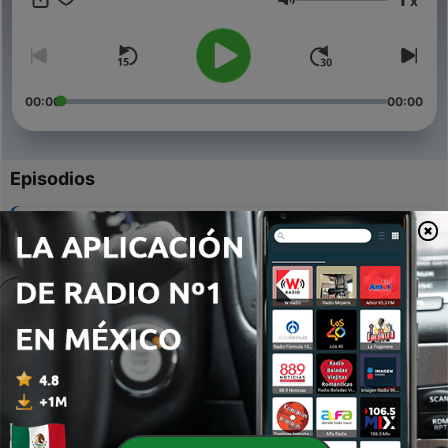
x
per allargare i propri confini
Volumen
e grazie a quel pizzico di curiosità
sarai capace di sviluppare creatività, immaginazione e fantasia
con tocco ribelle ed esplorare l’ignoto
00:00
00:00
Episodios
-
42
SG 40 | Parole Parole Parole
01 mayo 2020
-
41
SG 39 | Parole con la Z
30 abr. 2020
-
40
SG 38 | Parole con la V
30 abr. 2020
-
39
SG 37 | Parole con la U
30 abr. 2020