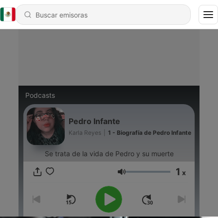
Podcasts
Pedro Infante
Karla Reyes
|
1 - Biografía de Pedro Infante
Se trata de la vida de Pedro y su muerte
1
x
Volumen