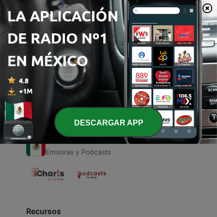
00:00
00:00
Episodios
-
1
Biografía de Pedro Infante
27 feb. 2021
DESCARGAR APP
Radio en Vivo
Emisoras y Podcasts
Recursos