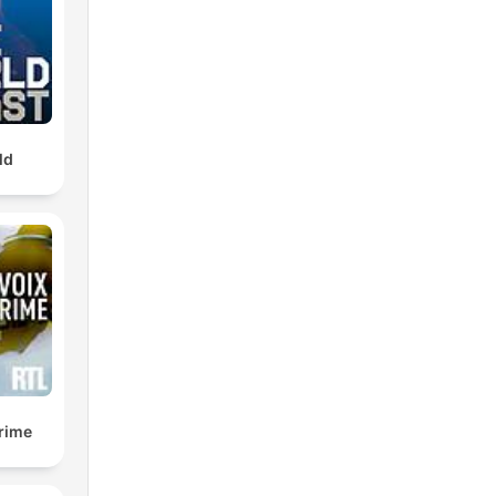
ld
crime