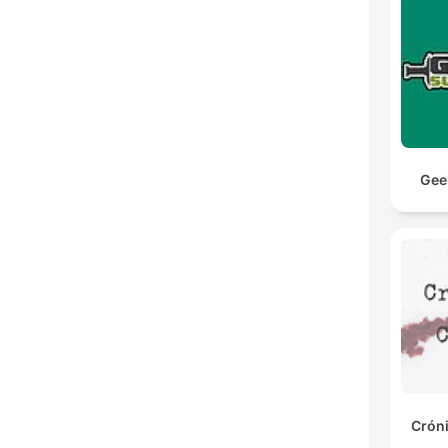
Gee
Crón