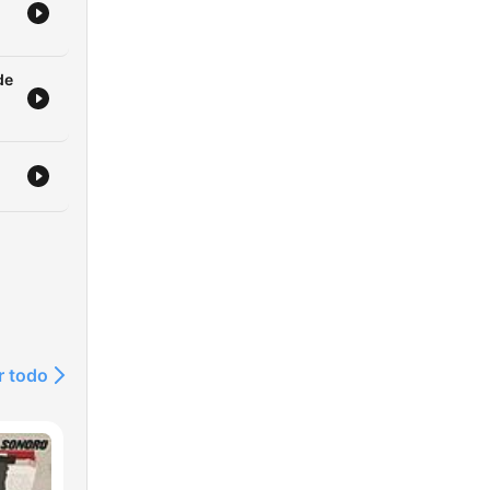
de
r todo