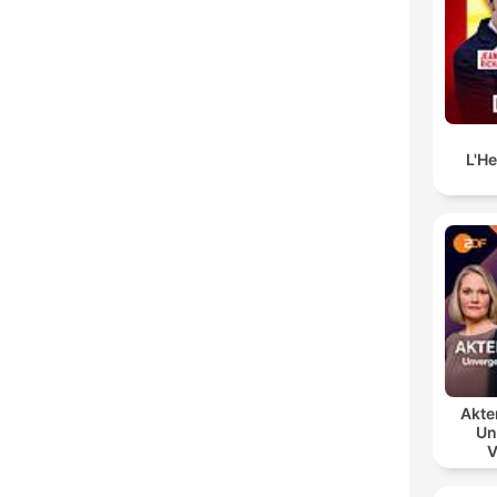
L'H
Akte
Un
V