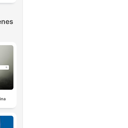
enes
ina