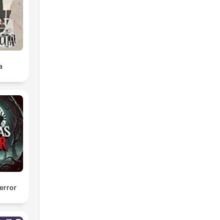
a
error