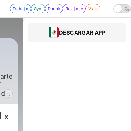
Trabajar
Gym
Dormir
Relajarse
Viaje
DESCARGAR APP
ia
|
1299 - La peligrosa obsesión por el cuerpo
arte
í
 de
e
1
x
ar