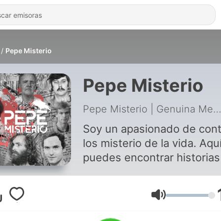
Pepe Misterio
Pepe Misterio
Pepe Misterio | Genuina Med
Soy un apasionado de cont
los misterio de la vida. Aqu
puedes encontrar historias
asesinos en serie, de
personajes importantes, d
música, entre muchos más
Volumen
temas. Me puedes encontr