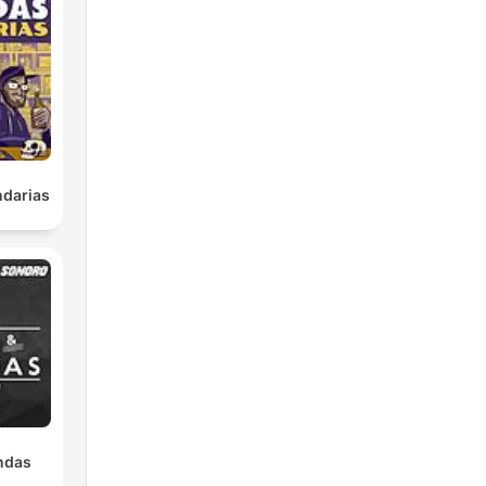
ndarias
ndas