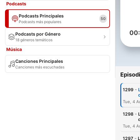
Podcasts
Podcasts Principales
50
Podcasts más populares
00
Podcasts por Género
18 géneros temáticos
Música
Canciones Principales
Canciones más escuchadas
Episod
-
1299
Tue, 4 A
-
1298
Tue, 4 
-
1297
L