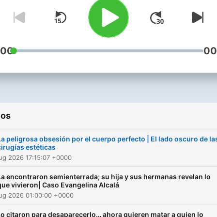
en mis redes sociales com
Pepe Misterio.
:00
00
ios
La peligrosa obsesión por el cuerpo perfecto | El lado oscuro de la
cirugías estéticas
ug 2026 17:15:07 +0000
La encontraron semienterrada; su hija y sus hermanas revelan lo
que vivieron| Caso Evangelina Alcalá
Aug 2026 01:00:00 +0000
o citaron para desaparecerlo… ahora quieren matar a quien lo