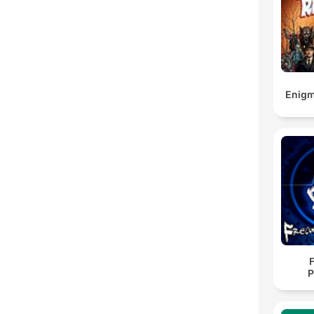
Enigm
P