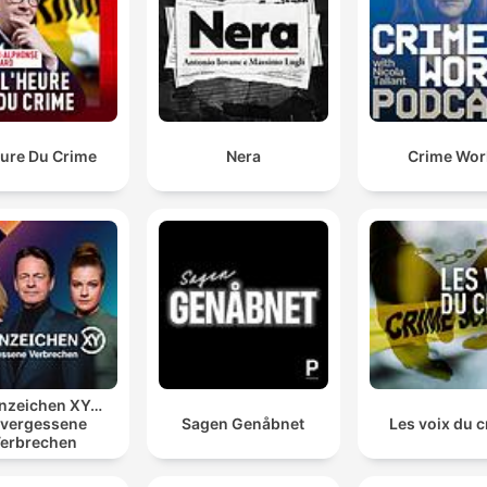
eure Du Crime
Nera
Crime Wor
nzeichen XY…
vergessene
Sagen Genåbnet
Les voix du 
erbrechen