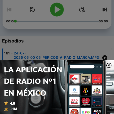
00:00
00:00
Episodios
-
161
24-07-
2026_05_00_05_PERICOS_A_RADIO_MARCA.MP3
24 jul. 2026
-
160
23-07-
2026_05_00_05_PERICOS_A_RADIO_MARCA.MP3
23 jul. 2026
-
159
22-07-
2026_05_00_05_PERICOS_A_RADIO_MARCA.MP3
22 jul. 2026
-
158
21-07-