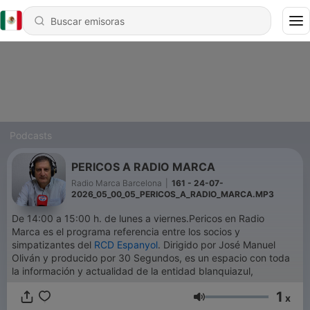
Podcasts
PERICOS A RADIO MARCA
Radio Marca Barcelona
|
161 - 24-07-
2026_05_00_05_PERICOS_A_RADIO_MARCA.MP3
De 14:00 a 15:00 h. de lunes a viernes.Pericos en Radio
Marca es el programa referencia entre los socios y
simpatizantes del
RCD Espanyol
. Dirigido por José Manuel
Oliván y producido por 30 Segundos, es un espacio con toda
la información y actualidad de la entidad blanquiazul,
1
x
Volumen