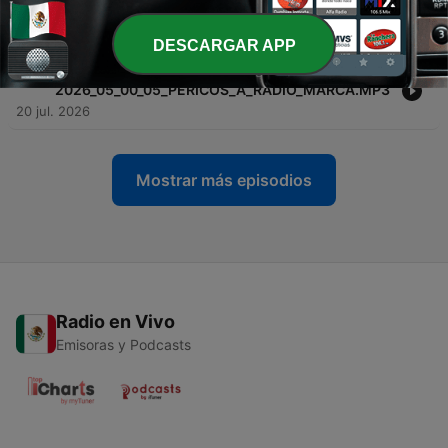
2026_05_00_05_PERICOS_A_RADIO_MARCA.MP3
21 jul. 2026
DESCARGAR APP
-
157
20-07-
2026_05_00_05_PERICOS_A_RADIO_MARCA.MP3
20 jul. 2026
Mostrar más episodios
Radio en Vivo
Emisoras y Podcasts