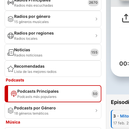
2670
Radios más escuchadas
Radios por género
15 géneros musicales
Radios por regiones
Radios locales
Noticias
155
Radios noticiosas
00
Recomendadas
Lista de las mejores radios
Podcasts
Podcasts Principales
50
Podcasts más populares
Episod
Podcasts por Género
18 géneros temáticos
-
3
Mito
Música
17 feb. 