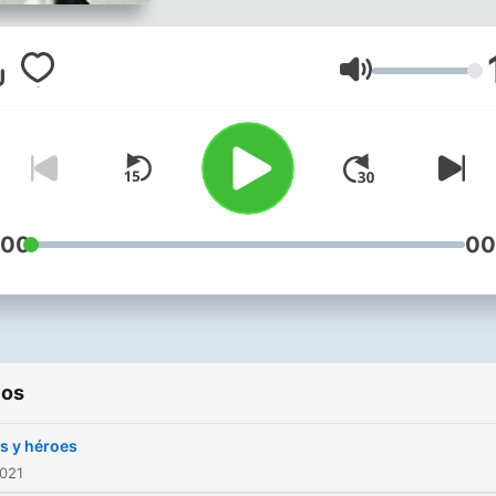
Volumen
:00
00
ios
s y héroes
2021