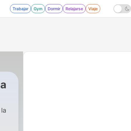
Trabajar
Gym
Dormir
Relajarse
Viaje
ca
 la