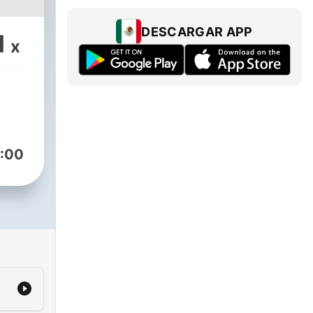
DESCARGAR APP
1
x
:00