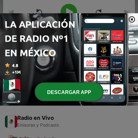
00:00
00:00
Episodios
-
2
Placido Domingo,boleros,tangos y rancheras en
Noche de Romance
15 jun. 2019
DESCARGAR APP
Radio en Vivo
Emisoras y Podcasts