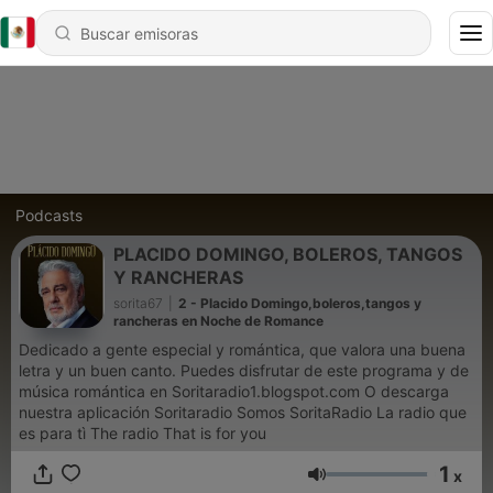
Podcasts
PLACIDO DOMINGO, BOLEROS, TANGOS
Y RANCHERAS
sorita67
|
2 - Placido Domingo,boleros,tangos y
rancheras en Noche de Romance
Dedicado a gente especial y romántica, que valora una buena
letra y un buen canto. Puedes disfrutar de este programa y de
música romántica en Soritaradio1.blogspot.com O descarga
nuestra aplicación Soritaradio Somos SoritaRadio La radio que
es para tì The radio That is for you
1
x
Volumen