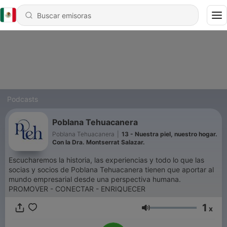
Podcasts
Poblana Tehuacanera
Poblana Tehuacanera
|
13 - Nuestra piel, nuestro hogar.
Con la Dra. Montserrat Salazar.
Escucharemos la historia, las experiencias y todo lo que las
socias y socios de Poblana Tehuacanera tienen que aportar al
mundo empresarial desde una perspectiva humana.
PROMOVER - CONECTAR - ENRIQUECER
1
x
Volumen