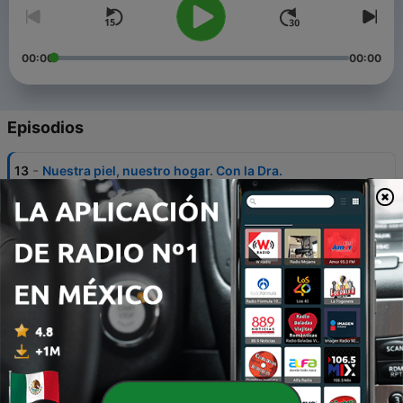
00:00
00:00
Episodios
-
13
Nuestra piel, nuestro hogar. Con la Dra.
Montserrat Salazar.
30 mar. 2026
-
12
El camino te escoge, no tú al camino.
27 nov. 2025
-
11
Cirugías que sanan el alma.
21 oct. 2025
-
10
La cultura financiera se hereda.
18 ago. 2025