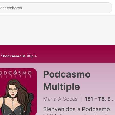
Podcasmo Multiple
Podcasmo
Multiple
María A Secas
|
181 - T8. E8. ¿Es squirt o es pipí? descúbrelo en este final de temporada ft Diablurs, Fur y Nancy
Bienvenidos a Podcasmo