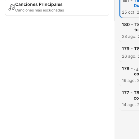
-
181
T8
Canciones Principales
Di
Canciones más escuchadas
25 oct. 
-
180
T8
tu
28 ago.
-
179
T8
26 ago.
-
178
. 
co
16 ago. 
-
177
T8
co
14 ago. 