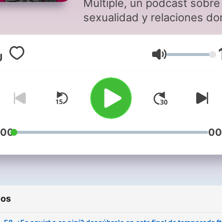
Múltiple, un podcast sobre
sexualidad y relaciones d
el placer está en cada
conversación. Soy María a
Volumen
Secas (@soymariaasecas),
anfitriona curiosa, directa y
pelos en la lengua, lista pa
explorar todo lo que siemp
quisiste saber (y lo que no
sabías que querías saber)
:00
00
sobre sexo.Aquí no hay juic
solo ganas de aprender,
reírnos y disfrutar. En cada
episodio me acompaña un
ios
invitado o invitada con qui
desmenuzamos temas tab