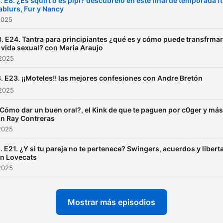
. E8. ¿Es squirt o es pipí? descúbrelo en este final de temporada ft
ablurs, Fur y Nancy
mitos sexuales y experienc
2025
que nos sacan de la zona 
confort, todo con un toque
. E24. Tantra para principiantes ¿qué es y cómo puede transfrmar
 vida sexual? con Maria Araujo
comedia y una buena dosi
 2025
honestidad.Podcasmo Múlt
. E23. ¡¡Moteles!! las mejores confesiones con Andre Bretón
es ese espacio donde resu
 2025
mis propias dudas, compar
¿Cómo dar un buen oral?, el Kink de que te paguen por c0ger y más
mis experiencias y
n Ray Contreras
conocimientos, y busco qu
2025
también te sientas libre de
. E21. ¿Y si tu pareja no te pertenece? Swingers, acuerdos y libert
cuestionar, conectar y disf
n Lovecats
de tu sexualidad con place
2025
gozo.Síguenos en redes c
@podcasmomultiple y
Mostrar más episodios
acompáñanos en esta