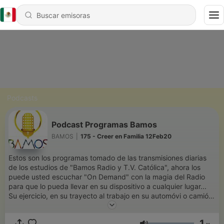
Podcasts
Podcast Programas Bamos
BAMOS
|
175 - Creer en Familia 12Feb20
Estos son los programas tomado de las transmisiones diarias
de los estudios de "Bamos Radio y T.V. Católica", ahora los
puede usted escuchar "On Demand" con la magia del Radio
para que lo pueda llevar en su dispositivo a cualquier lugar...
Su ejercicio, en su trayecto al trabajo en su automóvi o camión,
caminando, en su oficina... en fin prácticamente en cualquier
lugar
1