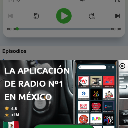
x
Volumen
00:00
00:00
Episodios
-
175
Creer en Familia 12Feb20
13 feb. 2020
-
174
Fortaleciendo el Espíritu 12Feb20
13 feb. 2020
-
173
Fortaleciendo el Espíritu 070220
08 feb. 2020
-
172
Santo Rosario Bamos Sábado 8 de Feb de 2020
08 feb. 2020