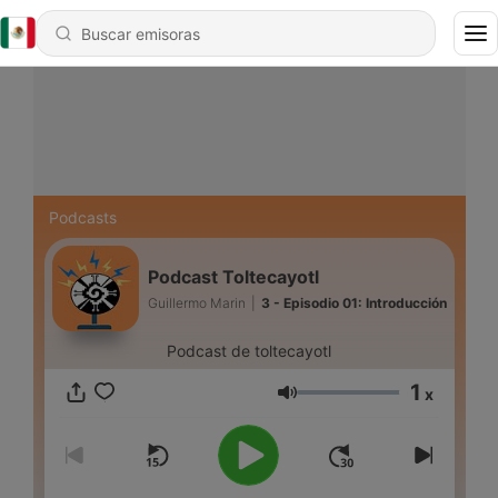
Podcasts
Podcast Toltecayotl
Guillermo Marin
|
3 - Episodio 01: Introducción
Podcast de toltecayotl
1
x
Volumen