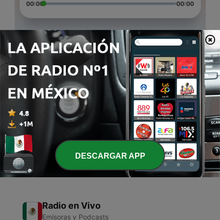
00:00
00:00
Episodios
-
3
Episodio 01: Introducción
Mon, 6 May 2019 10:30:00 +0000
-
2
Episodio 02: Portal de Toltecáyotl
15 mayo 2019
-
1
Episodio 03: La conquista de México
27 mayo 2019
DESCARGAR APP
Radio en Vivo
Emisoras y Podcasts