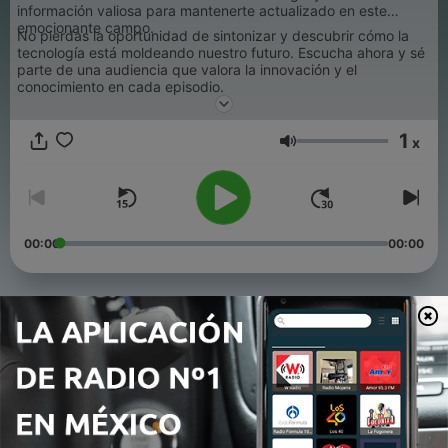
información valiosa para mantenerte actualizado en este
emocionante campo.
No pierdas la oportunidad de sintonizar y descubrir cómo la
tecnología está moldeando nuestro futuro. Escucha ahora y sé
parte de una audiencia que valora la innovación y el
conocimiento en cada episodio.
1
x
Volumen
00:00
00:00
Episodios
-
973
Tu Dosis de Tecnología con Pontón - 06 Agosto
26
06 ago. 2026
-
972
Tu Dosis de Tecnología con Pontón - 04 Agosto