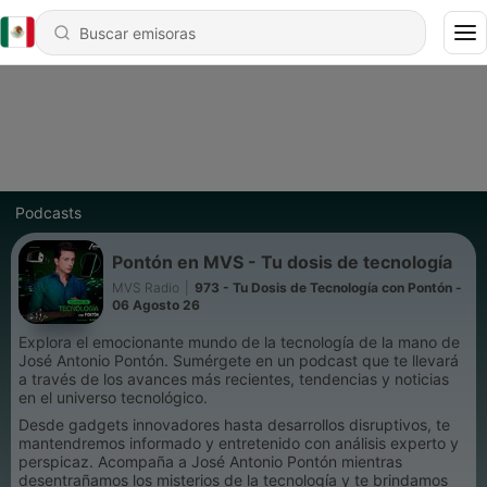
Podcasts
Pontón en MVS - Tu dosis de tecnología
MVS Radio
|
973 - Tu Dosis de Tecnología con Pontón -
06 Agosto 26
Explora el emocionante mundo de la tecnología de la mano de
José Antonio Pontón. Sumérgete en un podcast que te llevará
a través de los avances más recientes, tendencias y noticias
en el universo tecnológico.
Desde gadgets innovadores hasta desarrollos disruptivos, te
mantendremos informado y entretenido con análisis experto y
perspicaz. Acompaña a José Antonio Pontón mientras
desentrañamos los misterios de la tecnología y te brindamos