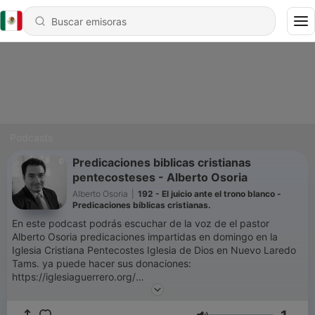
Podcasts
Predicaciones biblicas cristianas
pentecosteses - Alberto Osoria
Alberto Osoria
|
192 - El juicio ante el trono blanco -
Predicaciones bíblicas cristianas.
En este podcast podrás escuchar de la voz de el pastor
Alberto Osoria predicaciones impartidas en domingo en la
Iglesia Cristiana Pentecostes Iglesia de Dios en Nuevo Laredo
Tams. ya puede hacer sus donaciones:
https://iglesiaguerrero.org/
https://www.facebook.com/iglesiacristianaguerrero