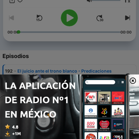
1
x
Volumen
00:00
00:00
Episodios
-
192
El juicio ante el trono blanco - Predicaciones
bíblicas cristianas.
02 ago. 2026
-
191
¿Usted Es Un Buen Pez? - Predicaciones bíblicas
cristianas.
26 jul. 2026
-
190
¿ Eres trigo o cizaña?
19 jul. 2026