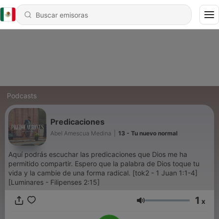
Podcasts
Predicaciones
Abel Amescua Medina
|
13 - Tu nuevo normal
Aquí podrás escuchar las predicaciones que Dios me ha
permitido compartir. Espero que la palabra de Dios toque tu
vida y la cambie de una forma radical. [tok2 - 1 Juan 1:1-4]
[Luminares - Filipenses 2:15]
1
x
Volumen