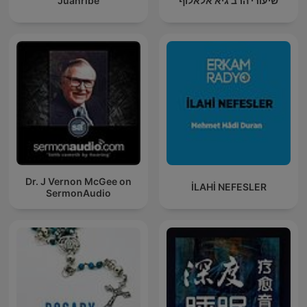
Juanribe
שיעורי הרב גיא אלאלוף
Dr. J Vernon McGee on
İLAHİ NEFESLER
SermonAudio