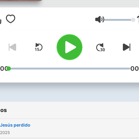
mas a Jesús, y te dejes lle
por el amor del Padre.
Volumen
:00
00
ios
 Jesús perdido
 2025