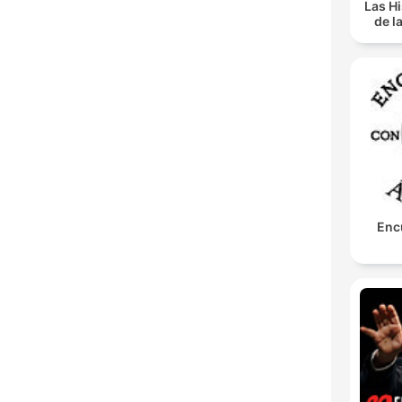
Las Hi
de l
Enc