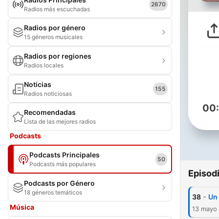
2670
Radios más escuchadas
Radios por género
15 géneros musicales
Radios por regiones
Radios locales
Noticias
155
Radios noticiosas
00
Recomendadas
Lista de las mejores radios
Podcasts
Podcasts Principales
50
Podcasts más populares
Episod
Podcasts por Género
18 géneros temáticos
-
38
Un
Música
13 mayo