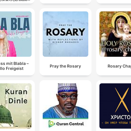
道
ss mit Blabla –
Pray the Rosary
Rosary Cha
llo Freigeist