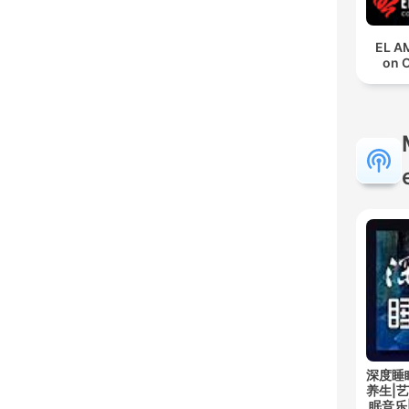
EL A
on 
深度睡
养生|
眠音乐