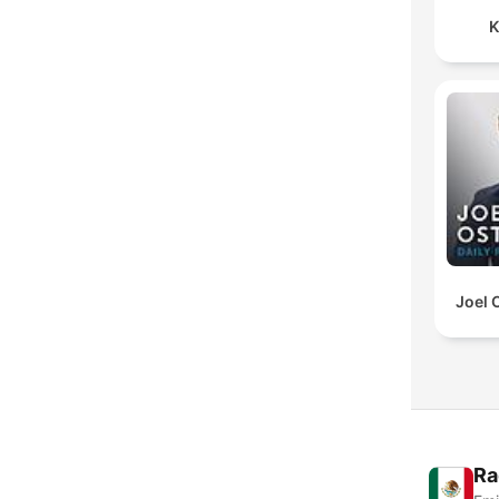
K
Joel 
Ra