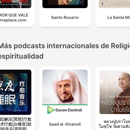
MOR QUE VALE
Santo Rosario
La Santa M
Oneplace.com
Más podcasts internacionales de Religi
espiritualidad
眠|解压|冥想|疗愈
หลวงปู่ปราโมท
艺术疗愈|白噪音|助
Saad al-Ghamdi
โมชฺโช วัดสวนสั
|轻音乐|苏阳阳频