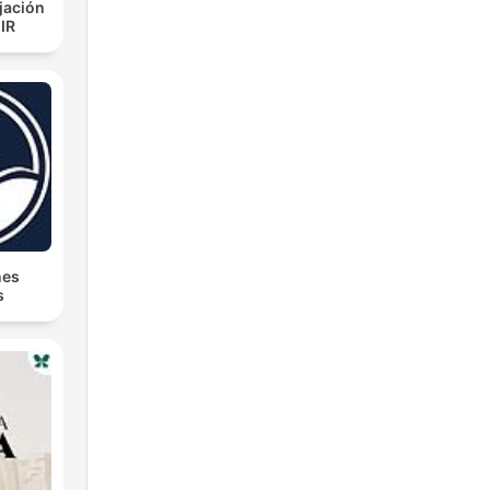
jación
IR
nes
s