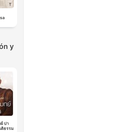
isa
ón y
ย์ ปา
นติธรรม