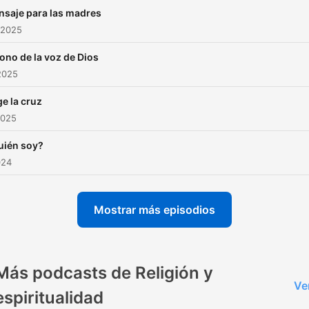
saje para las madres
 2025
tono de la voz de Dios
2025
ge la cruz
2025
uién soy?
024
Mostrar más episodios
Más podcasts de Religión y
Ve
espiritualidad