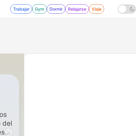
Trabajar
Gym
Dormir
Relajarse
Viaje
38 - Un Jesús perdido
tos
 del
es