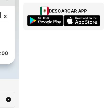
var
DESCARGAR APP
1
x
:00