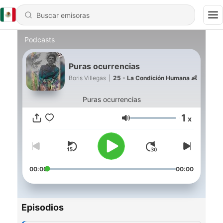
Podcasts
Puras ocurrencias
Boris Villegas
|
25 - La Condición Humana 👶
Puras ocurrencias
1
x
Volumen
00:00
00:00
Episodios