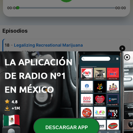
00:00
00:00
Episodios
-
18
Legalizing Recreational Marijuana
06 mayo 2021
-
17
Wildlife Conservation
20 abr. 2021
-
16
Cottage Food Law
24 mar. 2021
-
15
The Stock Market Basics
10 mar. 2021
-
14
The Missouri Biodiversity Project
DESCARGAR APP
23 feb. 2021