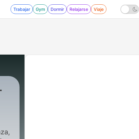
Trabajar
Gym
Dormir
Relajarse
Viaje
-
za,