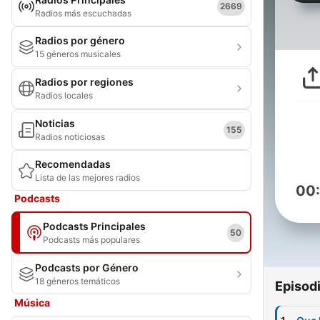
2669
Radios más escuchadas
Radios por género
15 géneros musicales
Radios por regiones
Radios locales
Noticias
155
Radios noticiosas
Recomendadas
Lista de las mejores radios
00
Podcasts
Podcasts Principales
50
Podcasts más populares
Podcasts por Género
18 géneros temáticos
Episod
Música