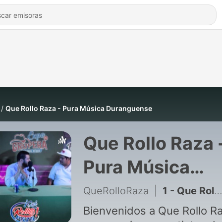
Que Rollo Raza - Pura Música Duranguense
Que Rollo Raza 
Pura Música
Duranguense
QueRolloRaza
|
1 - Que Rollo Raza - Pura Música Duranguense
Bienvenidos a Que Rollo Ra