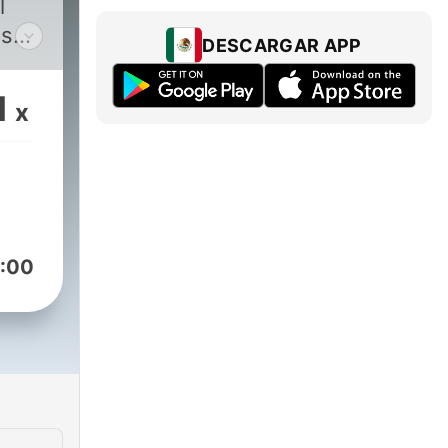
l
os
DESCARGAR APP
te
nos
1
x
 es
:00