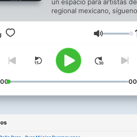
un espacio para artistas de
regional mexicano, síguen
en redes sociales, compar
nuestro material, escúcha
Volumen
también en nuestra app de
Android Expo Grupera Mx,
visítanos en
www.expogrupera.mx ¡Esta
tu casa!
:00
00
ios