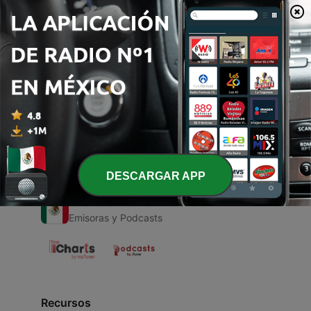
00:00
00:00
Episodios
-
2
24 Oct 2017
24 oct. 2017
DESCARGAR APP
Radio en Vivo
Emisoras y Podcasts
Recursos