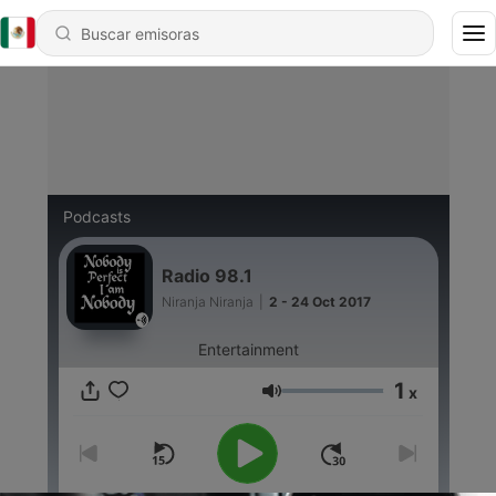
Podcasts
Radio 98.1
Niranja Niranja
|
2 - 24 Oct 2017
Entertainment
1
x
Volumen