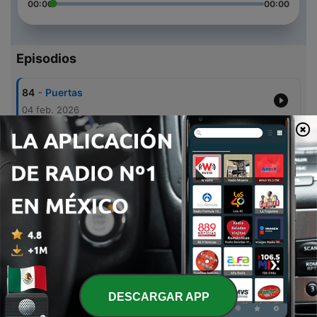
00:00
00:00
Episodios
-
84
Puertas
04 feb. 2026
-
83
Invierno
29 ene. 2026
-
82
Frankenstein
29 ene. 2026
-
81
Changos
29 ene. 2026
-
80
Verde
29 ene. 2026
DESCARGAR APP