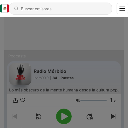
Podcasts
Radio Mórbido
Ibero90.9
|
84 - Puertas
Lo más obscuro de la mente humana desde la cultura pop.
1
x
Volumen