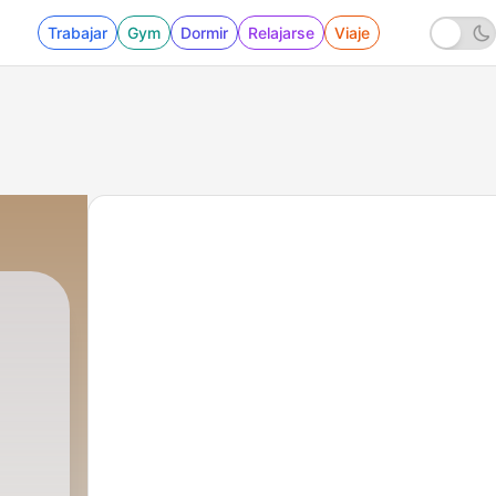
Trabajar
Gym
Dormir
Relajarse
Viaje
|
1 - 🎙 📻 🗣 RADIO RED CATOLI