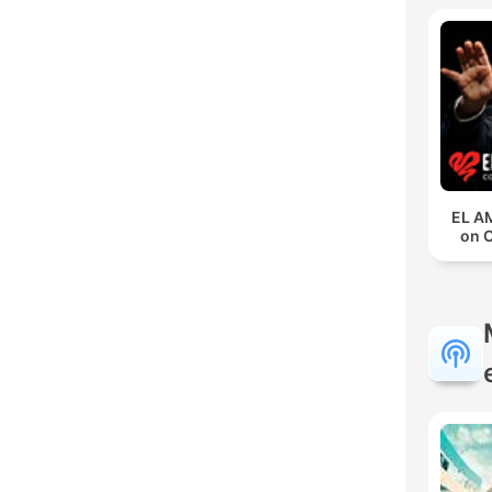
EL A
on 