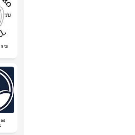
n tu
nes
s