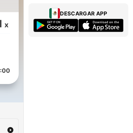
DESCARGAR APP
1
x
:00