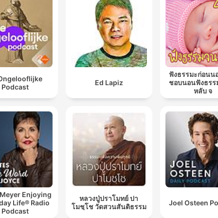
ฟังธรรมะก่อนน
Ongelooflijke
Ed Lapiz
ชอบนอนฟังธรร
Podcast
หลับ จ
 Meyer Enjoying
หลวงปู่ปราโมทย์ ปา
day Life® Radio
Joel Osteen P
โมชฺโช วัดสวนสันติธรรม
Podcast