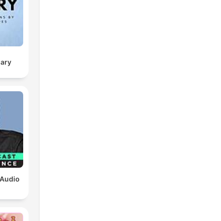
sary
 Audio