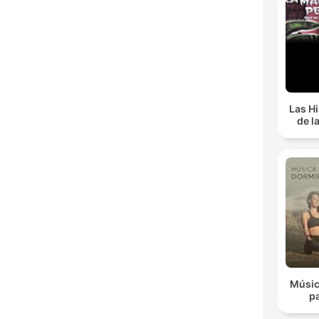
Las Hi
de l
Músic
p