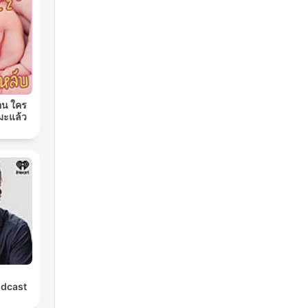
อน ใคร
มะแล้ว
odcast