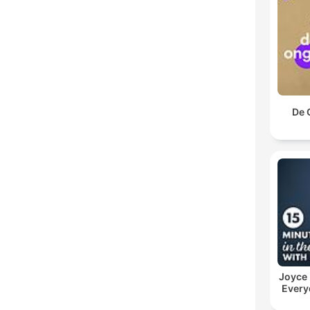
De 
Joyce
Every