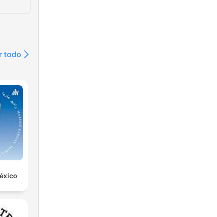
r todo
éxico