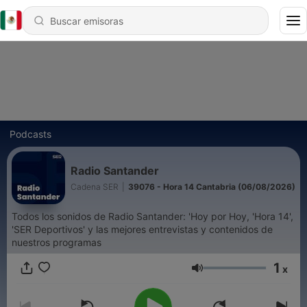
Podcasts
Radio Santander
Cadena SER
|
39076 - Hora 14 Cantabria (06/08/2026)
Todos los sonidos de Radio Santander: 'Hoy por Hoy, 'Hora 14',
'SER Deportivos' y las mejores entrevistas y contenidos de
nuestros programas
1
x
Volumen