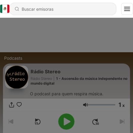
Podcasts
Rádio Stereo
Rádio Stereo
|
1 - Ascensão da música independente no
mundo digital
O podcast para quem respira música.
1
x
Volumen