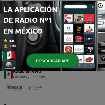
00:00
00:00
Episodios
-
1
Ascensão da música independente no mundo
digital
01 abr. 2021
DESCARGAR APP
Radio en Vivo
Emisoras y Podcasts