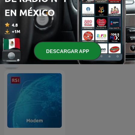
-
20541
Radiogiornale
07 ago. 2026
Mostrar más episodios
DESCARGAR APP
Podcasts de RSI Rete Tre