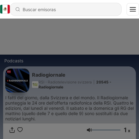
Podcasts
Radiogiornale
RSI - Radiotelevisione svizzera
|
20545 -
Radiogiornale
I fatti del giorno, dalla Svizzera e del mondo. Il Radiogiornale
punteggia le 24 ore dell'offerta radiofonica della RSI. Quattro le
edizioni, dal lunedì al venerdì. Il sabato e la domenica gli RG del
mattino (quello delle 7 e quello delle 9) sono sostituiti da due
notiziari lunghi.
1
x
Volumen