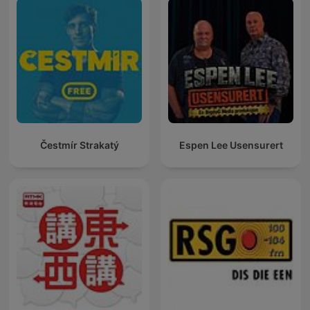
Čestmír Strakatý
Espen Lee Usensurert