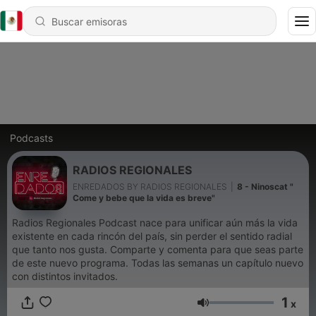
Podcasts
RADIOS REGIONALES
ENREDADOS BY RADIOS REGIONALES
|
8 - Ninoscat "
Come y bebe que la vida es breve"
Radios Regionales Podcast nace para unificar aún más la vida
existente en cada rincón del país, sin perder el sentido radial
que tanto nos gusta. Comparte y comenta para que seas parte
de este nuevo programa. Todas las semanas un capítulo nuevo
con distintos invitados.
1
x
Volumen