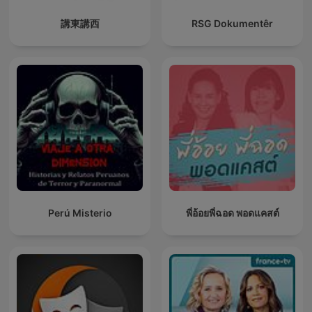
講東講西
RSG Dokumentêr
Perú Misterio
พี่อ้อยพี่ฉอด พอดแคสต์