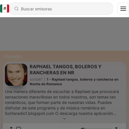
Podcasts
RAPHAEL TANGOS, BOLEROS Y
RANCHERAS EN NR
sorita67
|
1 - Raphael tangos, boleros y rancheras en
Noche de Romance
Una manera diferente de escuchar a Raphael que provocará
sensaciones maravillosas en todos nosotros, son temas tan
románticos, que forman parte de nuestras vidas. Puedes
disfrutar de este programa y de música romántica en
Soritaradio1.blogspot.com O descarga nuestra aplicación
Soritaradio Somos SoritaRadio La radio que es para tì The
radio That is for you