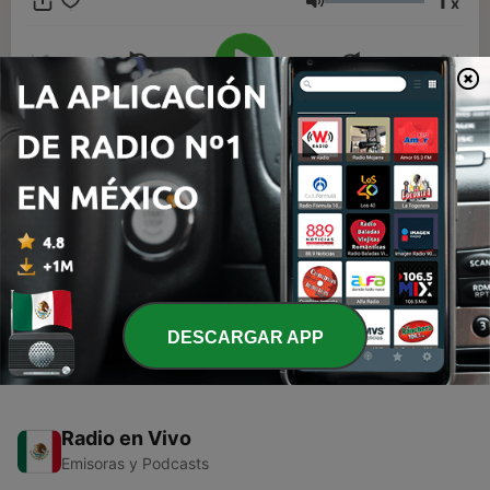
1
x
Volumen
00:00
00:00
Episodios
-
1
Raphael tangos, boleros y rancheras en Noche de
Romance
09 mayo 2020
DESCARGAR APP
Radio en Vivo
Emisoras y Podcasts