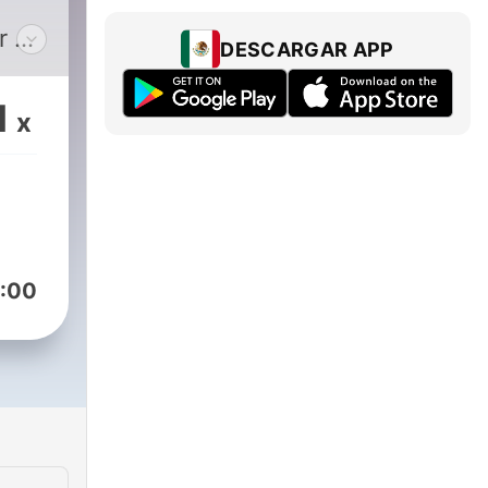
DESCARGAR APP
1
x
 O
n
adio
:00