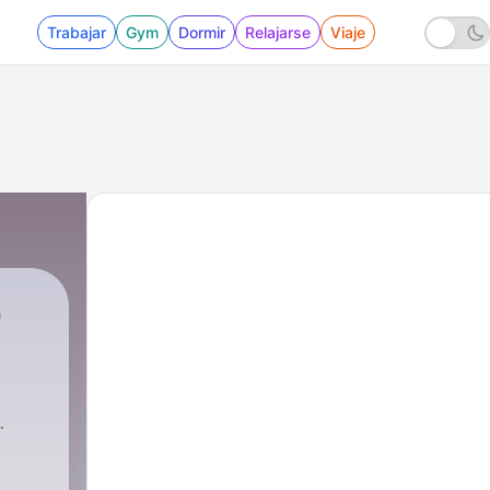
Trabajar
Gym
Dormir
Relajarse
Viaje
O