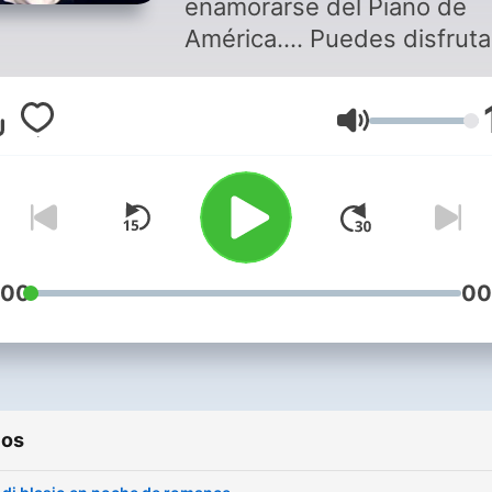
enamorarse del Piano de
América.... Puedes disfrutar de
este programa y de música
romántica en
Volumen
Soritaradio1.blogspot.com
descarga nuestra aplicació
Soritaradio Somos SoritaR
La radio que es para tì The
radio That is for you
:00
00
ios