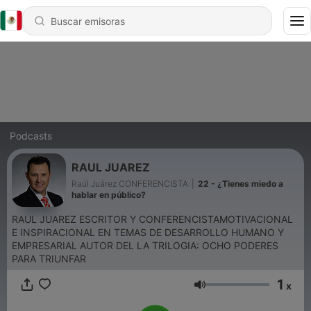
Podcasts
RAUL JUAREZ
Raúl Juárez CONFERENCISTA
|
22 - ¿Tienes miedo a
hablar en público?
RAUL JUAREZ ESCRITOR Y CONFERENCISTAMOTIVACIONAL
E INSPIRACIONAL EN TEMAS DE DESARROLLO HUMANO Y
EMPRESARIAL AUTOR DEL LA TRILOGIA: OCHO PODERES
PARA TRIUNFAR
1
x
Volumen