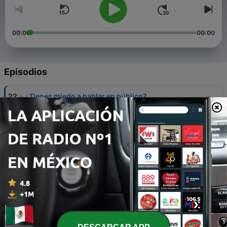
00:00
00:00
Episodios
-
22
¿Tienes miedo a hablar en público?
17 jul. 2020
-
21
MOTIVACIÓN Y REFLEXIÓN INSPIRACIONAL
22 jun. 2020
-
20
VENTAS MODERNAS
27 mayo 2020
-
19
Exito
03 mayo 2020
-
18
¿Que hacer cuando un amigo te traiciona?