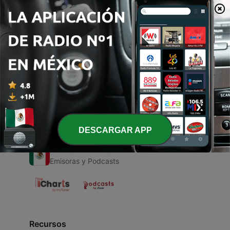
00:00
00:00
Episodios
-
1
Música Del Regional Mexicano
26 mar. 2021
DESCARGAR APP
Radio en Vivo
Emisoras y Podcasts
Recursos