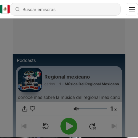
Podcasts
Regional mexicano
carlos
|
1 - Música Del Regional Mexicano
conoce mas sobre la música del regional mexicano
1
x
Volumen