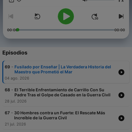
x
Con una narración envolvente y un enfoque humano, te
Volumen
acercamos a los conflictos que forjaron el mundo que
habitamos, sin ruido ni glorificación: solo memoria.
Si te apasiona entender la historia contada por sus
protagonistas, suscríbete, activa la campana y forma parte de
00:00
00:00
esta comunidad de caminantes conscientes.
Conviértete en un supporter de este podcast:
https://www.spreaker.com/podcast/relatos-de-guerra-
Episodios
-6731681/support
.
-
69
Fusilado por Enseñar | La Verdadera Historia del
Maestro que Prometió el Mar
04 ago. 2026
-
68
El Terrible Enfrentamiento de Carrillo Con Su
Padre Tras el Golpe de Casado en la Guerra Civil
28 jul. 2026
-
67
30 Hombres contra un Fuerte: El Rescate Más
Increíble de la Guerra Civil
21 jul. 2026