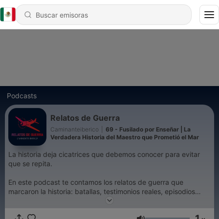
Podcasts
Relatos de Guerra
Caminanteiberico
|
69 - Fusilado por Enseñar | La
Verdadera Historia del Maestro que Prometió el Mar
La historia deja cicatrices que debemos conocer para evitar
que se repita.
En este podcast te contamos los relatos de guerra que
marcaron la historia: batallas, testimonios reales, episodios
olvidados y voces silenciadas por el paso del tiempo.
1