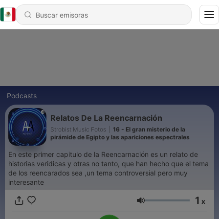
Podcasts
Relatos De La Reencarnación
Strobist Music Fotos
|
16 - El gran misterio de la
pirámide de Egipto y las apariciones espectrales
En este primer capitulo de la Reencarnación es un relato de
historias veridicas y otras no tanto, que han hecho que el tema
de los reencarados sea ,un tema controversial pero muy
interesante
1
x
Volumen