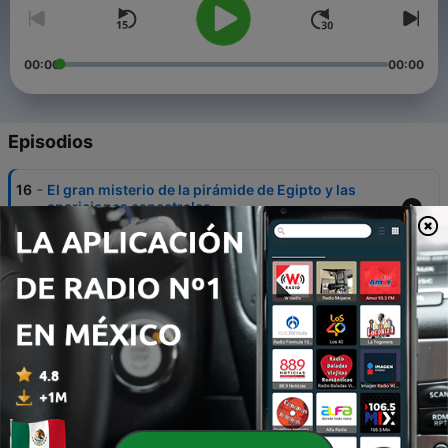
00:00
00:00
Episodios
-
16
El gran misterio de la pirámide de Egipto y las
apariciones espectrales
11 ago. 2021
-
15
RESCATE,FUGA Y MUERTE DE BENITO MUSSOLINI
02 ago. 2021
-
14
ELEGUA LAROYE Y LA BRUJA DEVORA HOMBRES
02 ago. 2021
-
13
La increíble muerte de Iván el Terrible Zara de
Rusia
02 dic. 2020