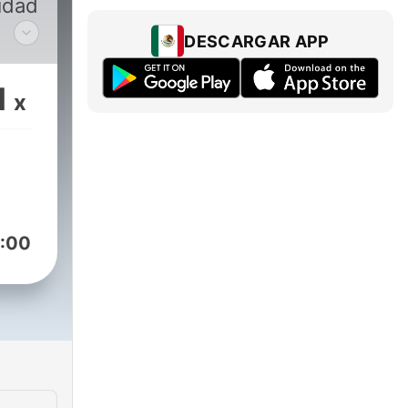
idad
DESCARGAR APP
 y
1
x
 en
.
:00