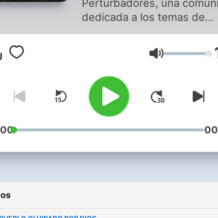
Perturbadores, una comun
dedicada a los temas de
misterio y paranormales.
Sumérgete en las sombras
Volumen
escucha las escalofriantes
historias que se esconden
las penumbras de la noche
:00
00
ios