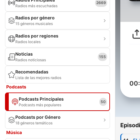
2669
Radios más escuchadas
Radios por género
15 géneros musicales
Radios por regiones
Radios locales
Noticias
155
Radios noticiosas
Recomendadas
Lista de las mejores radios
00
Podcasts
Podcasts Principales
50
Podcasts más populares
Podcasts por Género
18 géneros temáticos
Episod
Música