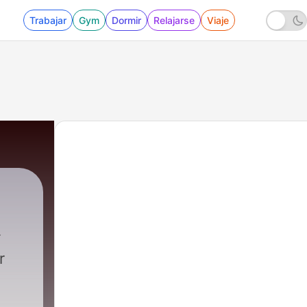
Trabajar
Gym
Dormir
Relajarse
Viaje
FFINO
|
2 - 17 pasos
r