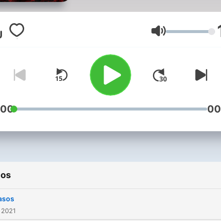
Volumen
:00
00
ios
asos
 2021