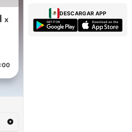
DESCARGAR APP
1
x
:00