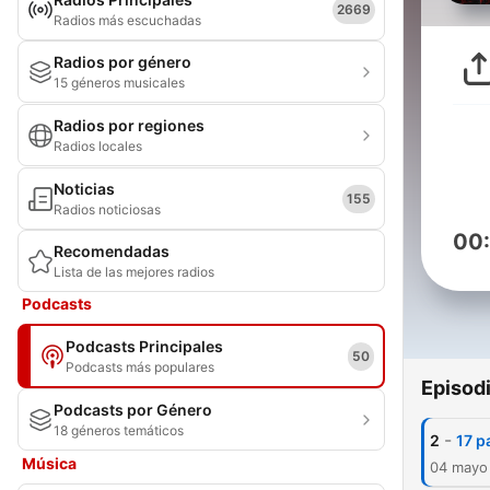
2669
Radios más escuchadas
Radios por género
15 géneros musicales
Radios por regiones
Radios locales
Noticias
155
Radios noticiosas
00
Recomendadas
Lista de las mejores radios
Podcasts
Podcasts Principales
50
Podcasts más populares
Episod
Podcasts por Género
18 géneros temáticos
-
2
17 p
Música
04 mayo