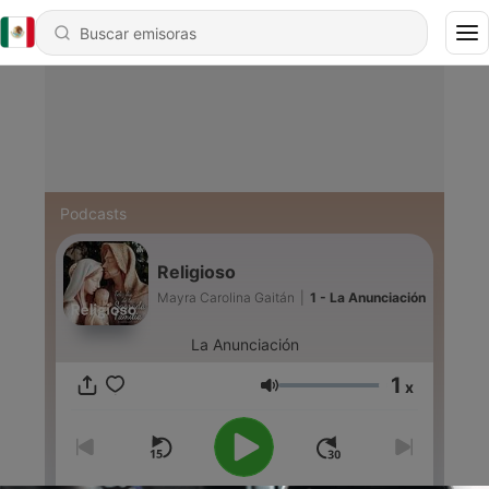
Podcasts
Religioso
Mayra Carolina Gaitán
|
1 - La Anunciación
La Anunciación
1
x
Volumen