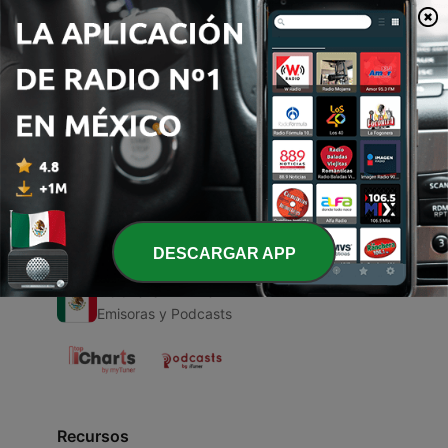
00:00
00:00
Episodios
-
1
La Anunciación
14 ago. 2021
DESCARGAR APP
Radio en Vivo
Emisoras y Podcasts
Recursos