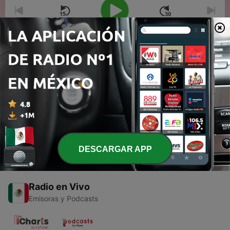
00:00
00:00
Episodios
-
1
Retro Music , una vieja canción es un hermoso
recuerdo (Trailer)
23 oct. 2020
DESCARGAR APP
Radio en Vivo
Emisoras y Podcasts