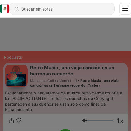
Podcasts
Retro Music , una vieja canción es un
hermoso recuerdo
Marianela Colina Montiel
|
1 - Retro Music , una vieja
canción es un hermoso recuerdo (Trailer)
Escucharemos y hablaremos de música retro desde los 50s a
los 90s.IMPORTANTE : Todos los derechos de Copyright
pertenecen a sus dueños se usan solo como fines de
Esparcimiento
1
x
Volumen