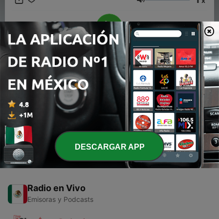
x
radio That is for you
Volumen
00:00
00:00
Episodios
-
1
Ricky martin en noche de romance
23 oct. 2018
DESCARGAR APP
Radio en Vivo
Emisoras y Podcasts