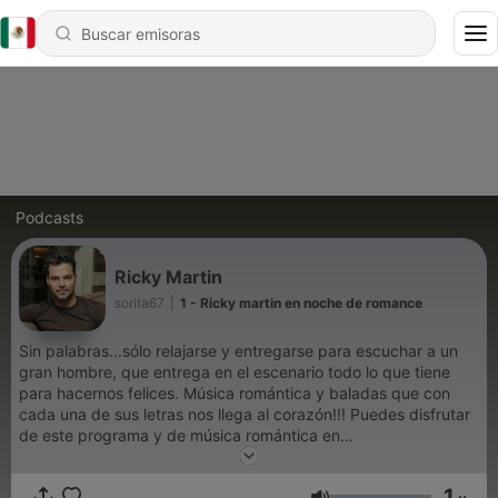
Podcasts
Ricky Martin
sorita67
|
1 - Ricky martin en noche de romance
Sin palabras...sólo relajarse y entregarse para escuchar a un
gran hombre, que entrega en el escenario todo lo que tiene
para hacernos felices. Música romántica y baladas que con
cada una de sus letras nos llega al corazón!!! Puedes disfrutar
de este programa y de música romántica en
Soritaradio1.blogspot.com O descarga nuestra aplicación
Soritaradio Somos SoritaRadio La radio que es para tì The
1