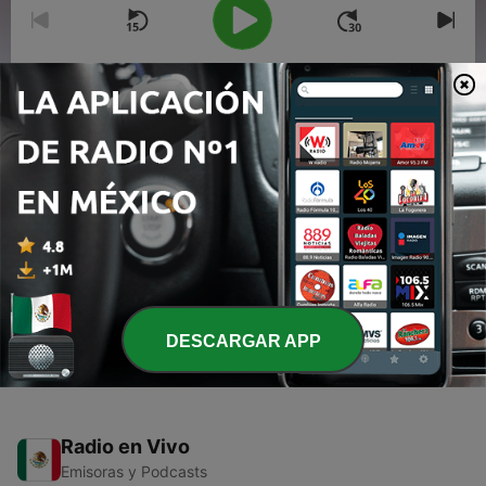
00:00
00:00
Episodios
-
2
RMX: Chac Mool
19 mar. 2024
-
1
RMX: Toncho Pilatos.
12 jul. 2021
DESCARGAR APP
Radio en Vivo
Emisoras y Podcasts