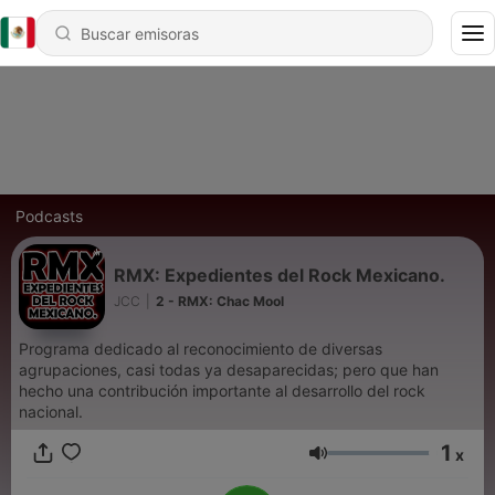
Podcasts
RMX: Expedientes del Rock Mexicano.
JCC
|
2 - RMX: Chac Mool
Programa dedicado al reconocimiento de diversas
agrupaciones, casi todas ya desaparecidas; pero que han
hecho una contribución importante al desarrollo del rock
nacional.
1
x
Volumen