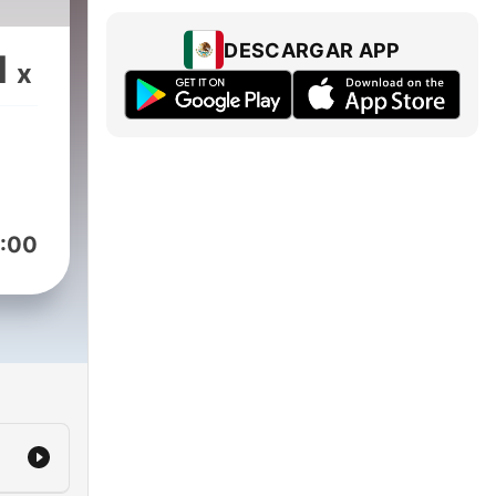
DESCARGAR APP
1
x
:00