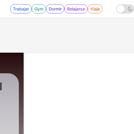
Trabajar
Gym
Dormir
Relajarse
Viaje
l