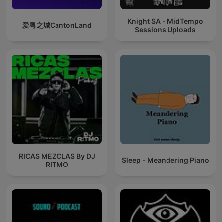
Knight SA - MidTempo
爱粤之城CantonLand
Sessions Uploads
RICAS MEZCLAS By DJ
Sleep - Meandering Piano
RITMO