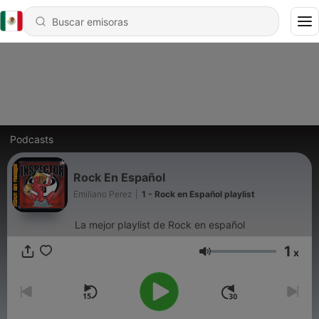
Podcasts
Rock En Español
Emiliano Perez
|
1 - Rock en Español playlist
La mejor playlist de Rock en español
1
x
Volumen