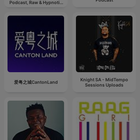
Podcast, Raw & Hypnotic
Techno Mixes
Knight SA - MidTempo
爱粤之城CantonLand
Sessions Uploads