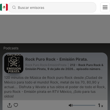
Podcasts
Rock Puro Rock - Emisión Pirata.
Rock Puro Rock-EmisiónPirata
|
212 - Rock Puro Rock &
Emisión Pirata, 9 de julio de 2026… episodio número
151, por RT V México, ¡Solo para tus oídos!
120 minutos de Música de Rock puro Rock desde ¡Ciudad de
México para todo el mundo! Rock, metal de los 70, 80,90 y
actual.... Disfruta y llévate a tus oídos el poder de todo el Rock,
puro Rock - Emisión pirata en RTV México, ¡Solo para tus
oídos!
1
x
Volumen