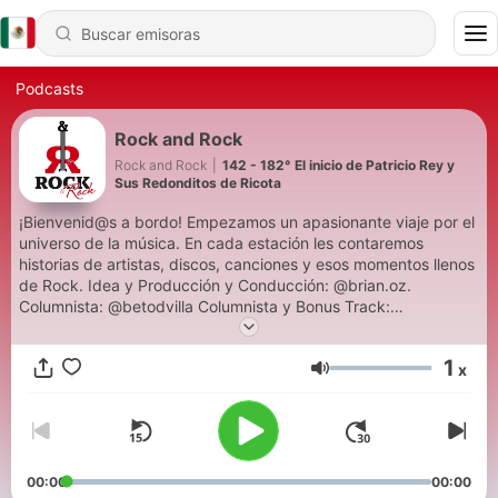
Podcasts
Rock and Rock
Rock and Rock
|
142 - 182° El inicio de Patricio Rey y
Sus Redonditos de Ricota
¡Bienvenid@s a bordo! Empezamos un apasionante viaje por el
universo de la música. En cada estación les contaremos
historias de artistas, discos, canciones y esos momentos llenos
de Rock. Idea y Producción y Conducción: @brian.oz.
Columnista: @betodvilla Columnista y Bonus Track:
@nenulilian. ¡Que sea @RocknRockRadio!
1
x
Volumen
00:00
00:00