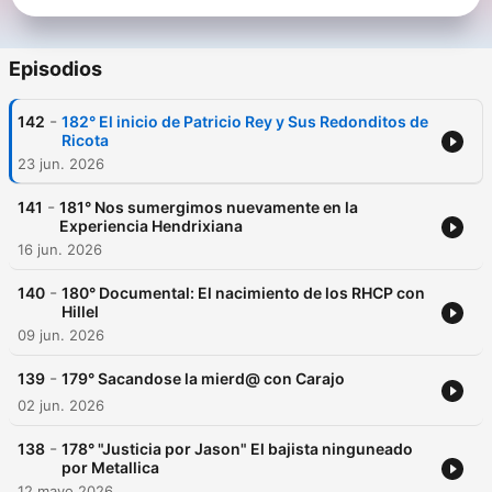
Episodios
-
142
182° El inicio de Patricio Rey y Sus Redonditos de
Ricota
23 jun. 2026
-
141
181° Nos sumergimos nuevamente en la
Experiencia Hendrixiana
16 jun. 2026
-
140
180° Documental: El nacimiento de los RHCP con
Hillel
09 jun. 2026
-
139
179° Sacandose la mierd@ con Carajo
02 jun. 2026
-
138
178° "Justicia por Jason" El bajista ninguneado
por Metallica
12 mayo 2026