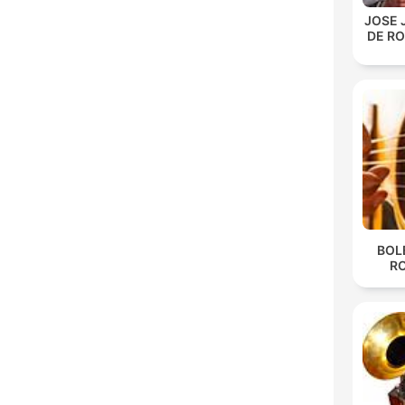
JOSE 
DE R
BOL
R