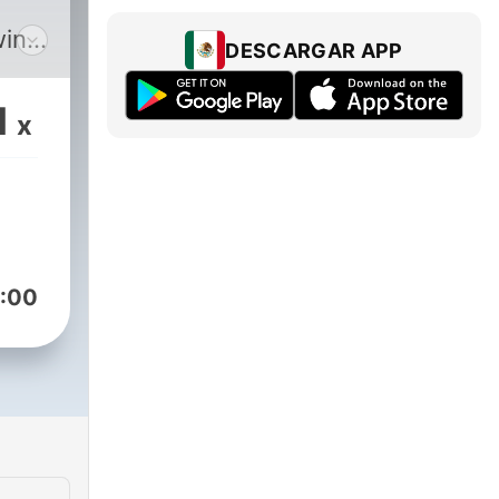
wing
DESCARGAR APP
 and
1
x
had
 gigs
 to
s
e
:00
n
ad a
rent
 has