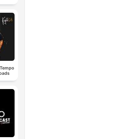
dTempo
loads