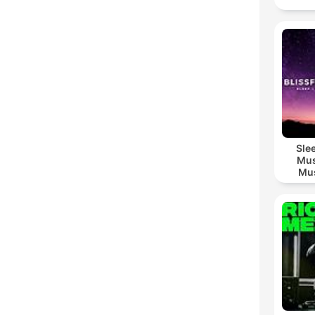
Sle
Mus
Mus
M