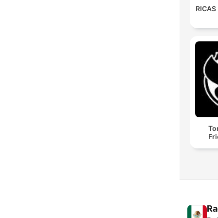
RICAS
To
Fr
Ra