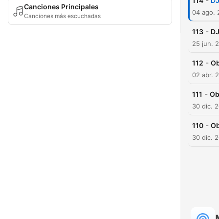
-
114
DJ
Canciones Principales
04 ago.
Canciones más escuchadas
-
113
DJ
25 jun. 
-
112
Ob
02 abr. 
-
111
Ob
30 dic. 
-
110
Ob
30 dic. 