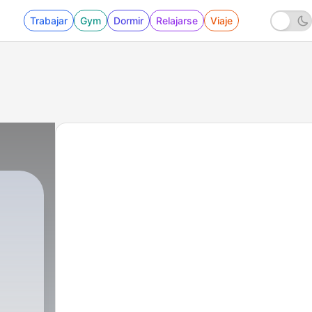
Trabajar
Gym
Dormir
Relajarse
Viaje
J