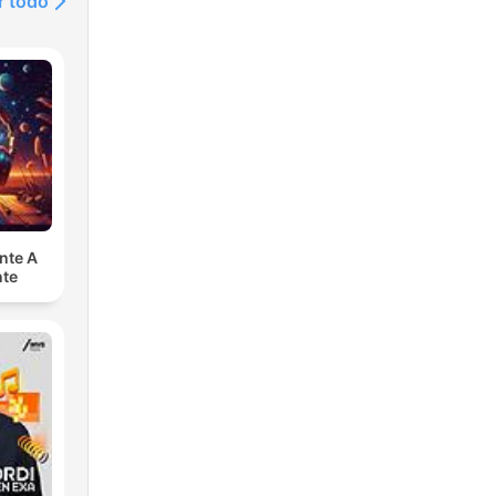
r todo
nte A
nte