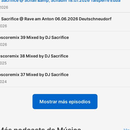
 Sacrifice @ Schall &amp; Schaum 18.07.2026 Talsperre Euba
dedicated himself 100% to
 2026
hardcore. Melody, Epic an
 Sacrifice @ Rave am Anton 06.06.2026 Deutschneudorf
speed characterizes his
2026
productions. As a DJ book
scoremix 39 Mixed by DJ Sacrifice
throughout Europe. He
2026
favourited Mainstream
Hardcore and he Love it to
scoremix 38 Mixed by DJ Sacrifice
2025
Play the Classics from the
via Vinyl. But even with
scoremix 37 Mixed by DJ Sacrifice
Frenchcore Speedcore to
2024
savvy he brings every part
boil over. On this Channel 
Mostrar más episodios
find the latest Liverecords
Podcasts. www.dj-sacrific