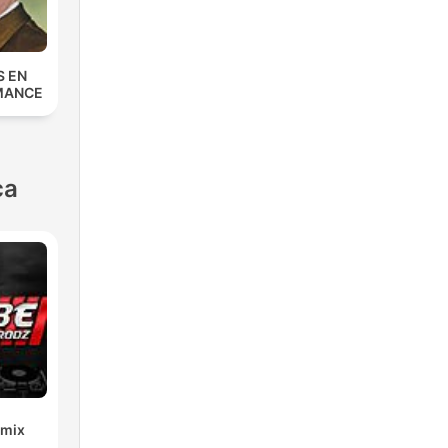
S EN
MANCE
ca
emix