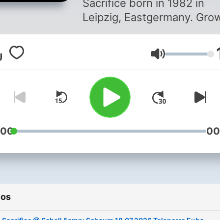
Sacrifice born in 1982 in
Leipzig, Eastgermany. Gro
up and dominated by the
sound of the 90s hardcore
Volumen
gabberscene. In 1999 he 
his first DJ-gig. Many local
followed. In 2002 he began
produce. The first song wa
released in late 2002 on th
eponymous compilation
:00
00
"Underground Hardcore". I
The years After 2002 he h
lot of Releases under diffe
Pseudonyms in the areas
ios
Hardstyle, Hardcore,
Speedcore. Since 2010 he