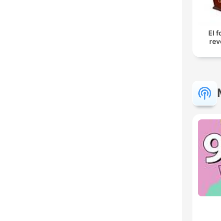
El 
rev