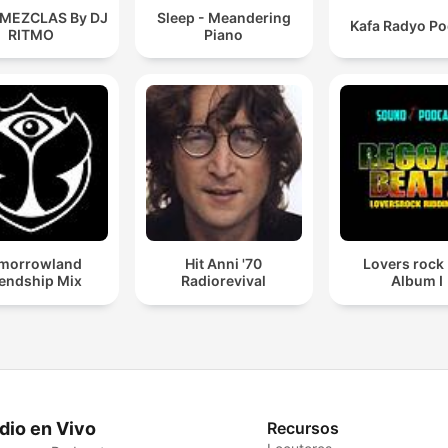
 MEZCLAS By DJ
Sleep - Meandering
Kafa Radyo Po
RITMO
Piano
morrowland
Hit Anni '70
Lovers rock
iendship Mix
Radiorevival
Album I
dio en Vivo
Recursos