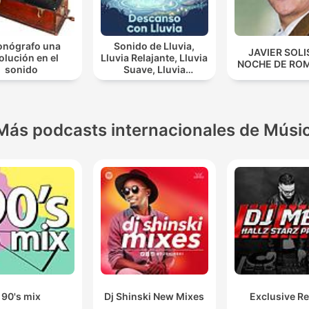
fonógrafo una
Sonido de Lluvia,
JAVIER SOLI
olución en el
Lluvia Relajante, Lluvia
NOCHE DE RO
sonido
Suave, Lluvia
Nocturna, Descanso
Con Lluvia
Más podcasts internacionales de Músi
90's mix
Dj Shinski New Mixes
Exclusive R