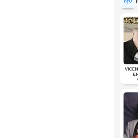
VICE
E