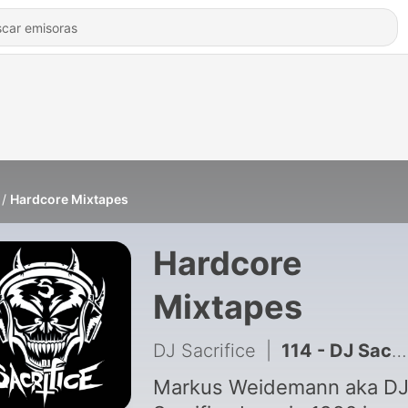
Hardcore Mixtapes
Hardcore
Mixtapes
DJ Sacrifice
|
114 - DJ Sacrifice @ Schall &amp; Schaum 18.07.2026 Talsperre Euba
Markus Weidemann aka D