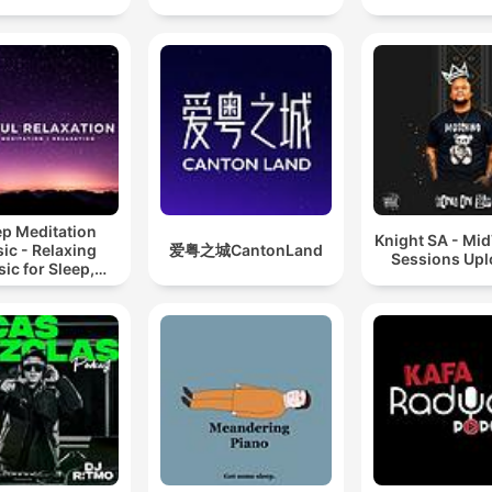
ep Meditation
Knight SA - Mi
ic - Relaxing
爱粤之城CantonLand
Sessions Up
ic for Sleep,
editation &
Relaxation