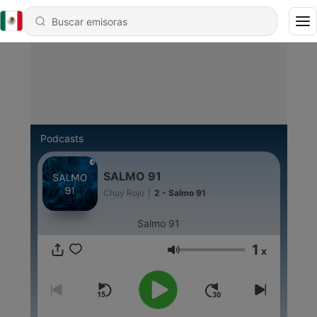
Podcasts
SALMO 91
Chuy Rojo
|
2 - Salmo 91
Salmo 91
1
x
Volumen