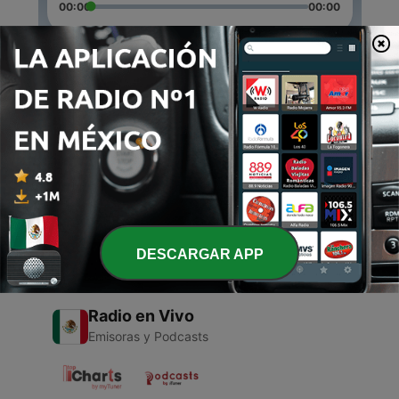
00:00
00:00
Episodios
-
2
Salmo 91
16 ene. 2021
-
1
Udbd
15 ene. 2021
DESCARGAR APP
Radio en Vivo
Emisoras y Podcasts