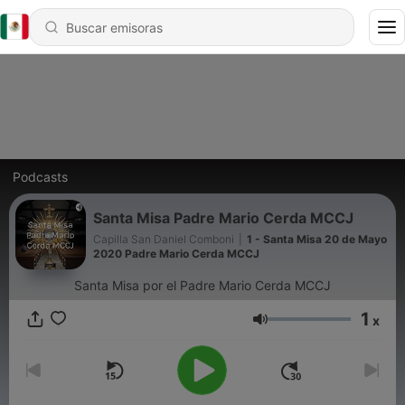
Podcasts
Santa Misa Padre Mario Cerda MCCJ
Capilla San Daniel Comboni
|
1 - Santa Misa 20 de Mayo
2020 Padre Mario Cerda MCCJ
Santa Misa por el Padre Mario Cerda MCCJ
1
x
Volumen