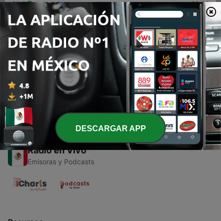
00:00
00:00
Episodios
-
1
Santa Misa 20 de Mayo 2020 Padre Mario Cerda
MCCJ
21 mayo 2020
DESCARGAR APP
Radio en Vivo
Emisoras y Podcasts