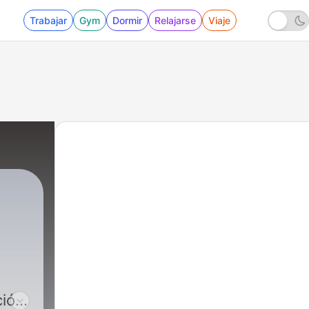
Trabajar
Gym
Dormir
Relajarse
Viaje
ción