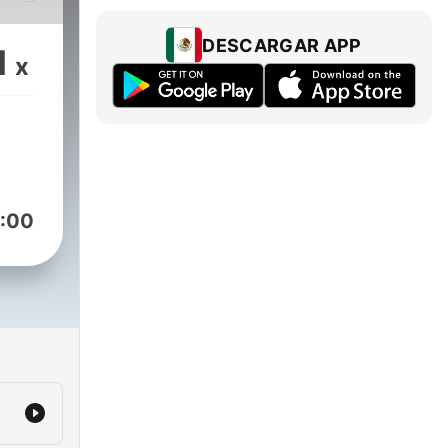
n
DESCARGAR APP
1
x
 la
ales
:00
a
nido