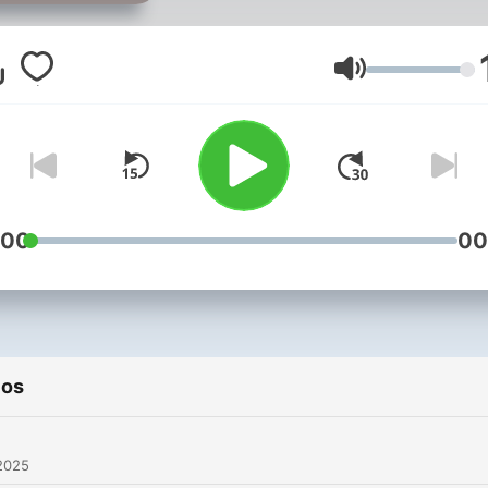
paraeclesial protestante
dedicado a la proclamació
clara y fiel del Evangelio de
Volumen
salvación. Producimos
recursos teológicos,
formativos y pastorales —
videos, artículos, devocion
y cursos — que exponen la
:00
00
doctrina trinitaria, la gracia
salvadora de Jesucristo y l
acción del Espíritu Santo.
Nuestro objetivo es
ios
evangelizar, discipular y
equipar a la iglesia
contemporánea con conte
2025